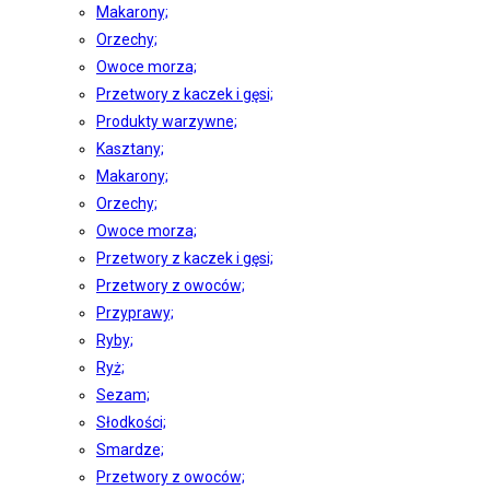
Makarony;
Orzechy;
Owoce morza;
Przetwory z kaczek i gęsi;
Produkty warzywne;
Kasztany;
Makarony;
Orzechy;
Owoce morza;
Przetwory z kaczek i gęsi;
Przetwory z owoców;
Przyprawy;
Ryby;
Ryż;
Sezam;
Słodkości;
Smardze;
Przetwory z owoców;