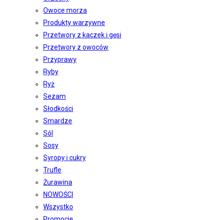
Owoce morza
Produkty warzywne
Przetwory z kaczek i gęsi
Przetwory z owoców
Przyprawy
Ryby
Ryż
Sezam
Słodkości
Smardze
Sól
Sosy
Syropy i cukry
Trufle
Żurawina
NOWOŚCI
Wszystko
Promocje