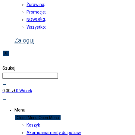
Żurawina;
Promocje;
NOWOŚCI;
Wszystko;
Zaloguj
X
Szukaj
0,00
zł
0
Wózek
Menu
Close Menu
Open Menu
Koszyk
Akompaniamenty do potraw