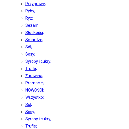
Przyprawy;
Ryby;
Ryż;
Sezam;
Słodkości;
Smardze;
Sól;
Sosy;
Syropy i cukry;
Trufle;
Żurawina;
Promocje;
NOWOŚCI;
Wszystko;
Sól;
Sosy;
Syropy i cukry;
Trufle;