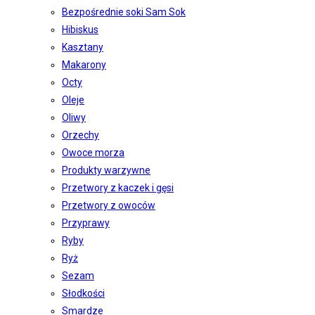
Bezpośrednie soki Sam Sok
Hibiskus
Kasztany
Makarony
Octy
Oleje
Oliwy
Orzechy
Owoce morza
Produkty warzywne
Przetwory z kaczek i gęsi
Przetwory z owoców
Przyprawy
Ryby
Ryż
Sezam
Słodkości
Smardze