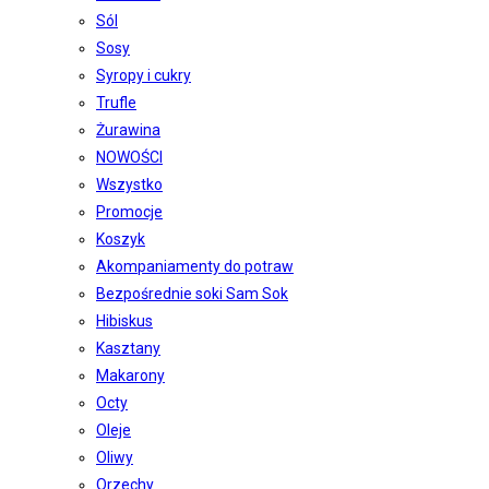
Sól
Sosy
Syropy i cukry
Trufle
Żurawina
NOWOŚCI
Wszystko
Promocje
Koszyk
Akompaniamenty do potraw
Bezpośrednie soki Sam Sok
Hibiskus
Kasztany
Makarony
Octy
Oleje
Oliwy
Orzechy