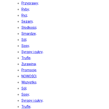
Przyprawy;
Ryby;
Ryż;
Sezam;
Słodkości;
Smardze;
Sól;
Sosy;
Syropy i cukry;
Trufle;
Żurawina;
Promocje;
NOWOŚCI;
Wszystko;
Sól;
Sosy;
Syropy i cukry;
Trufle;