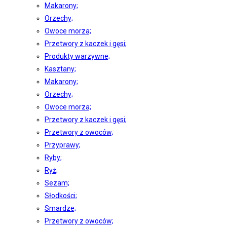
Makarony;
Orzechy;
Owoce morza;
Przetwory z kaczek i gęsi;
Produkty warzywne;
Kasztany;
Makarony;
Orzechy;
Owoce morza;
Przetwory z kaczek i gęsi;
Przetwory z owoców;
Przyprawy;
Ryby;
Ryż;
Sezam;
Słodkości;
Smardze;
Przetwory z owoców;