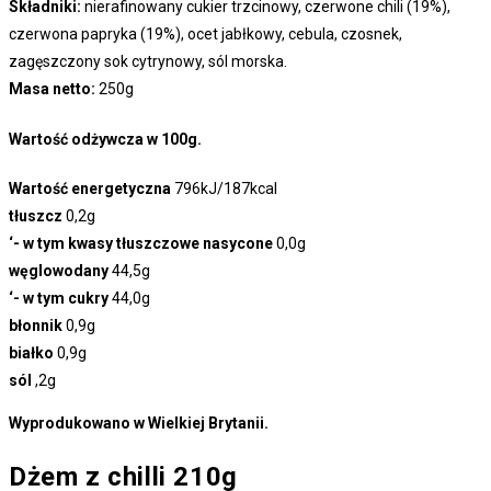
Składniki:
nierafinowany cukier trzcinowy, czerwone chili (19%),
czerwona papryka (19%), ocet jabłkowy, cebula, czosnek,
zagęszczony sok cytrynowy, sól morska.
Masa netto:
250g
Wartość odżywcza w 100g.
Wartość energetyczna
796kJ/187kcal
tłuszcz
0,2g
‘- w tym kwasy tłuszczowe nasycone
0,0g
węglowodany
44,5g
‘- w tym cukry
44,0g
błonnik
0,9g
białko
0,9g
sól
,2g
Wyprodukowano w Wielkiej Brytanii.
Dżem z chilli 210g