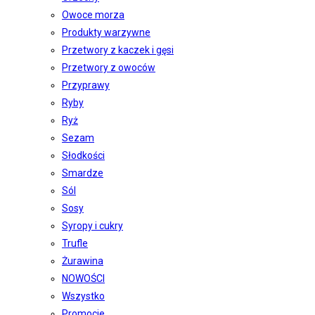
Owoce morza
Produkty warzywne
Przetwory z kaczek i gęsi
Przetwory z owoców
Przyprawy
Ryby
Ryż
Sezam
Słodkości
Smardze
Sól
Sosy
Syropy i cukry
Trufle
Żurawina
NOWOŚCI
Wszystko
Promocje