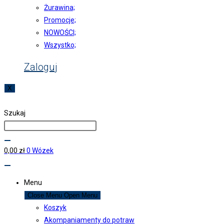
Żurawina;
Promocje;
NOWOŚCI;
Wszystko;
Zaloguj
X
Szukaj
0,00
zł
0
Wózek
Menu
Close Menu
Open Menu
Koszyk
Akompaniamenty do potraw