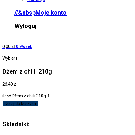
//&nbspMoje konto
Wyloguj
0,00
zł
0
Wózek
Wybierz:
Dżem z chilli 210g
26,40
zł
ilość Dżem z chilli 210g
Dodaj do koszyka
Składniki: