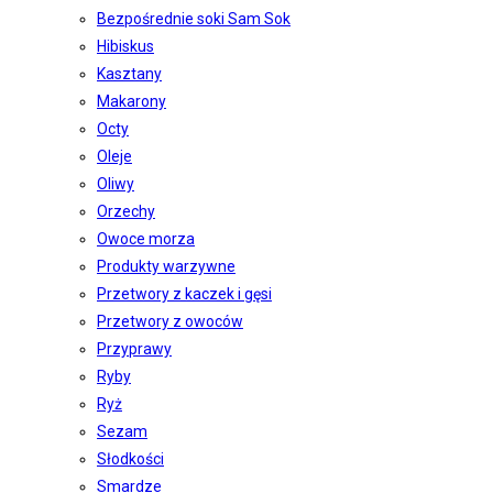
Bezpośrednie soki Sam Sok
Hibiskus
Kasztany
Makarony
Octy
Oleje
Oliwy
Orzechy
Owoce morza
Produkty warzywne
Przetwory z kaczek i gęsi
Przetwory z owoców
Przyprawy
Ryby
Ryż
Sezam
Słodkości
Smardze