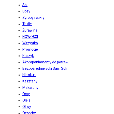
Sól
Sosy
Syropy i cukry
Trufle
Żurawina
NOWOŚCI
Wszystko
Promocje
Koszyk
Akompaniamenty do potraw
Bezpośrednie soki Sam Sok
Hibiskus
Kasztany
Makarony
Octy
Oleje
Oliwy
Orzechy